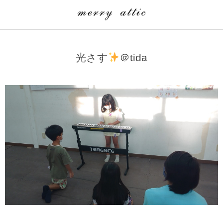
学童クラブ一覧
CLASS
光さす
＠tida
埼玉県
merry attic ミュージッククラス
沖縄県
merry attic プログラミング入門クラス/viscuit