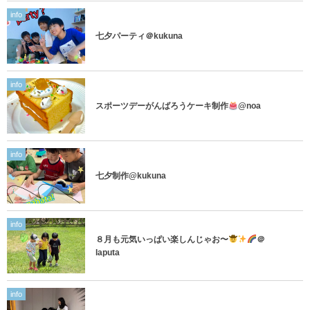
info
七夕パーティ＠kukuna
info
スポーツデーがんばろうケーキ制作
@noa
info
七夕制作@kukuna
info
８月も元気いっぱい楽しんじゃお〜
＠
laputa
info