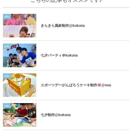
info
きらきら風鈴制作@kukuna
info
七夕パーティ＠kukuna
info
スポーツデーがんばろうケーキ制作
@noa
info
七夕制作@kukuna