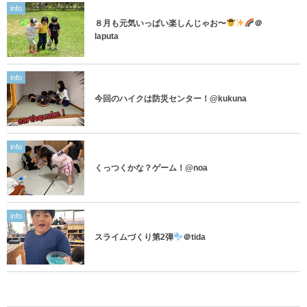
info
８月も元気いっぱい楽しんじゃお〜
＠
laputa
info
今回のハイクは防災センター！@kukuna
info
くっつくかな？ゲーム！@noa
info
スライムづくり第2弾
＠tida