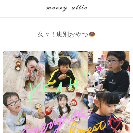
学童クラブ一覧
CLASS
久々！班別おやつ
埼玉県
merry attic ミュージッククラス
沖縄県
merry attic プログラミング入門クラス/viscuit