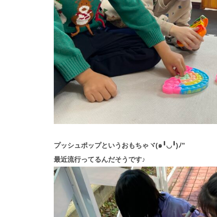
プッシュポップというおもちゃヾ(๑╹◡╹)ﾉ”
最近流行ってるんだそうです♪