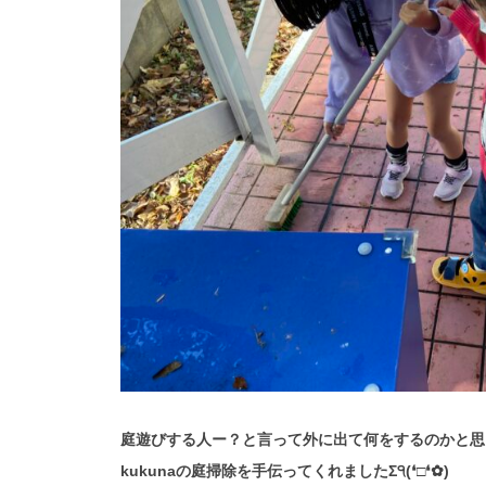
庭遊びする人ー？と言って外に出て何をするのかと思
kukunaの庭掃除を手伝ってくれましたΣ੧(❛□❛✿)