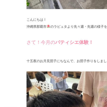
こんにちは！
沖縄県那覇市
のラピュタより先々週・先週の様子
さて！今月の
パティシエ体験！
十五夜のお月見団子にちなんで、お団子作りをしまし