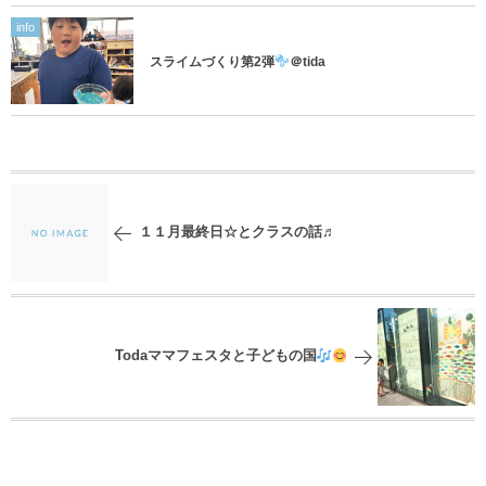
info
スライムづくり第2弾
＠tida
１１月最終日☆とクラスの話♬
Todaママフェスタと子どもの国