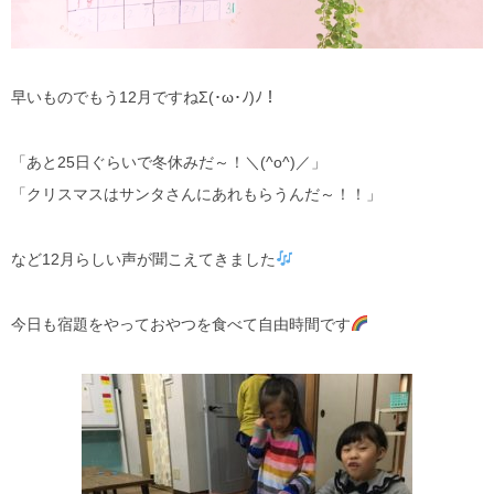
早いものでもう12月ですねΣ(･ω･ﾉ)ﾉ！
「あと25日ぐらいで冬休みだ～！＼(^o^)／」
「クリスマスはサンタさんにあれもらうんだ～！！」
など12月らしい声が聞こえてきました
今日も宿題をやっておやつを食べて自由時間です