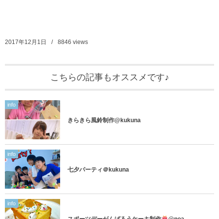
2017年12月1日
8846
views
こちらの記事もオススメです♪
info
きらきら風鈴制作@kukuna
info
七夕パーティ＠kukuna
info
スポーツデーがんばろうケーキ制作
@noa