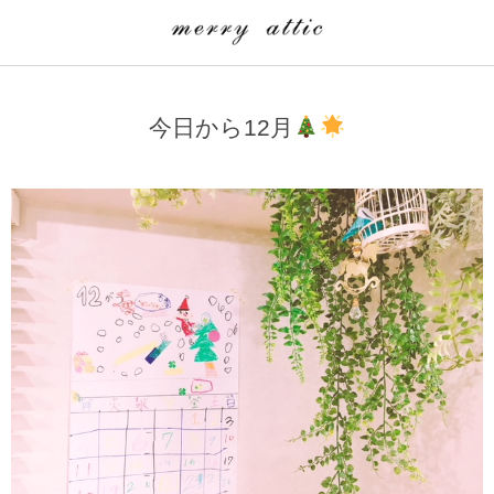
学童クラブ一覧
CLASS
今日から12月
埼玉県
merry attic ミュージッククラス
沖縄県
merry attic プログラミング入門クラス/viscuit