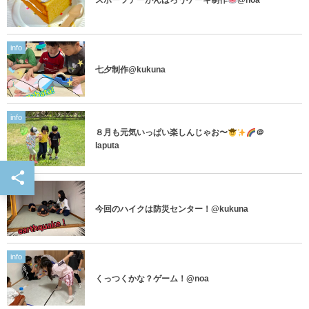
info
七夕制作@kukuna
info
８月も元気いっぱい楽しんじゃお〜
＠
laputa
info
今回のハイクは防災センター！@kukuna
info
くっつくかな？ゲーム！@noa