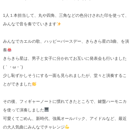
1人１本担当して、丸や四角、三角などの色分けされた印を使って、
みんなで音を奏でていきます
みんなでカエルの歌、ハッピーバースデー、きらきら星の3曲、を演
奏
きらきら星は、男子と女子に分かれてお互いに発表会も行いました
(｀・ω・´)
少し恥ずかしそうにする一面も見られましたが、堂々と演奏するこ
とができました
その後、フィギャーノートに慣れてきたところで、鍵盤ハーモニカ
を使って演奏しました
可愛くてごめん、新時代、強風オールバック、アイドルなど、最近
の大人気曲にみんなでチャレンジ