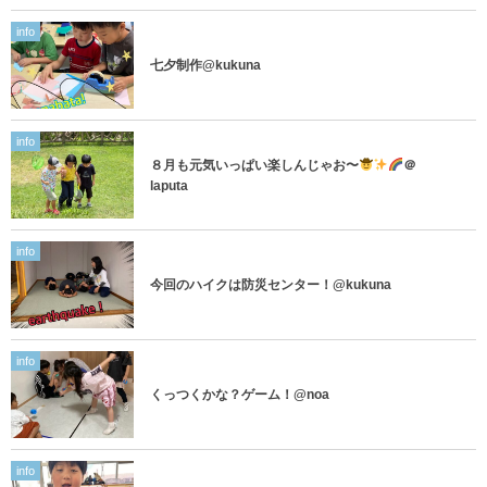
info
七夕制作@kukuna
info
８月も元気いっぱい楽しんじゃお〜
＠
laputa
info
今回のハイクは防災センター！@kukuna
info
くっつくかな？ゲーム！@noa
info