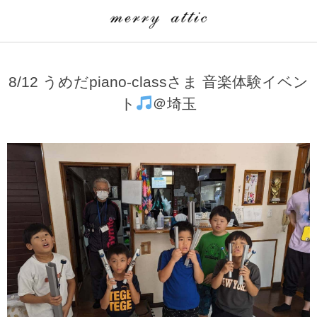
学童クラブ一覧
CLASS
8/12 うめだpiano-classさま 音楽体験イベン
埼玉県
merry attic ミュージッククラス
ト
＠埼玉
沖縄県
merry attic プログラミング入門クラス/viscuit