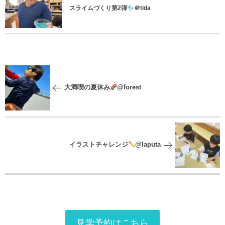
スライムづくり第2弾
＠tida
大満喫の夏休み
@forest
イラストチャレンジ
@laputa
見学予約はこちら