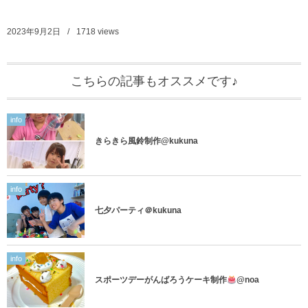
2023年9月2日
1718
views
こちらの記事もオススメです♪
info
きらきら風鈴制作@kukuna
info
七夕パーティ＠kukuna
info
スポーツデーがんばろうケーキ制作
@noa