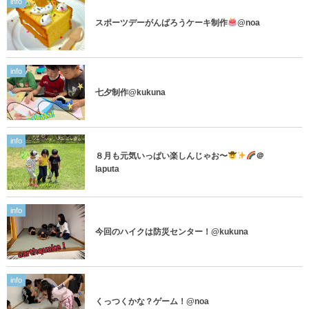
info
スポーツデーがんばろうケーキ制作
@noa
info
七夕制作@kukuna
info
８月も元気いっぱい楽しんじゃお〜
＠
laputa
info
今回のハイクは防災センター！@kukuna
info
くっつくかな？ゲーム！@noa