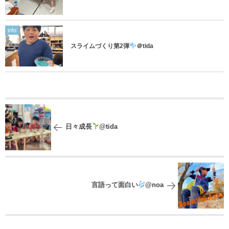
info
スライムづくり第2弾
＠tida
日々成長
@tida
言語って面白い
@noa