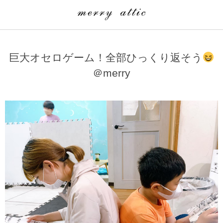
学童クラブ一覧
CLASS
巨大オセロゲーム！全部ひっくり返そう
埼玉県
merry attic ミュージッククラス
＠merry
沖縄県
merry attic プログラミング入門クラス/viscuit