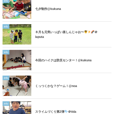
info
七夕制作@kukuna
info
８月も元気いっぱい楽しんじゃお〜
＠
laputa
info
今回のハイクは防災センター！@kukuna
info
くっつくかな？ゲーム！@noa
info
スライムづくり第2弾
＠tida