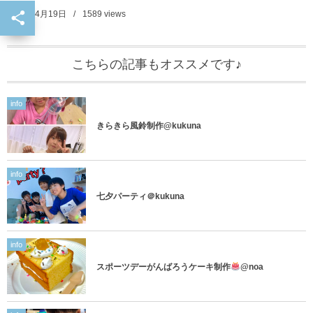
2024年4月19日
1589
views
こちらの記事もオススメです♪
info
きらきら風鈴制作@kukuna
info
七夕パーティ＠kukuna
info
スポーツデーがんばろうケーキ制作
@noa