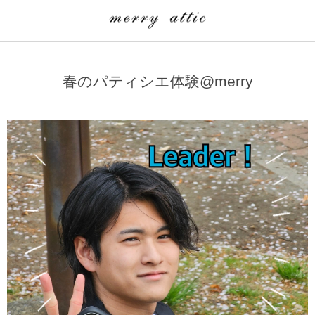
学童クラブ一覧
CLASS
春のパティシエ体験@merry
埼玉県
merry attic ミュージッククラス
沖縄県
merry attic プログラミング入門クラス/viscuit