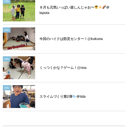
info
８月も元気いっぱい楽しんじゃお〜
＠
laputa
info
今回のハイクは防災センター！@kukuna
info
くっつくかな？ゲーム！@noa
info
スライムづくり第2弾
＠tida