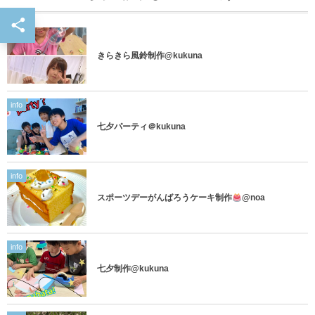
info
きらきら風鈴制作@kukuna
info
七夕パーティ＠kukuna
info
スポーツデーがんばろうケーキ制作
@noa
info
七夕制作@kukuna