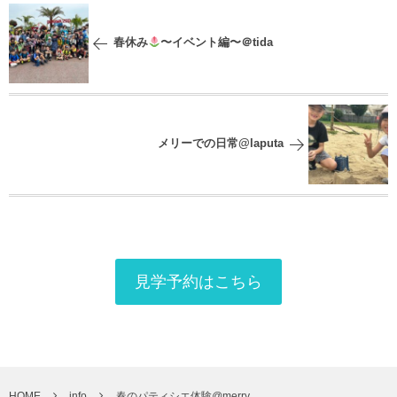
春休み
〜イベント編〜＠tida
メリーでの日常@laputa
見学予約はこちら
HOME
info
春のパティシエ体験@merry