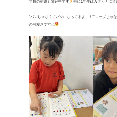
学校の宿題も奮闘中です
特に1年生はカタカナに苦
”パンじゃなくてパソになってるよ！！””コップじゃ
の可愛さですね