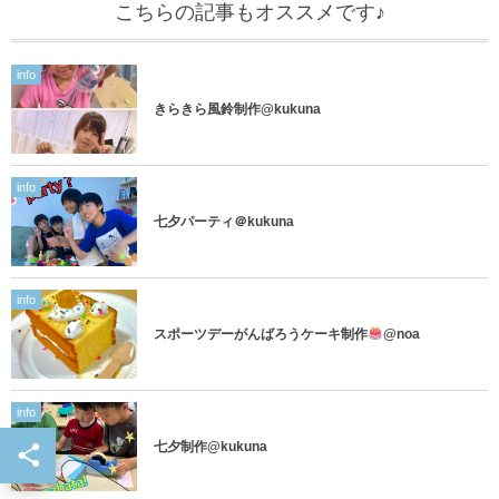
こちらの記事もオススメです♪
info
きらきら風鈴制作@kukuna
info
七夕パーティ＠kukuna
info
スポーツデーがんばろうケーキ制作
@noa
info
七夕制作@kukuna