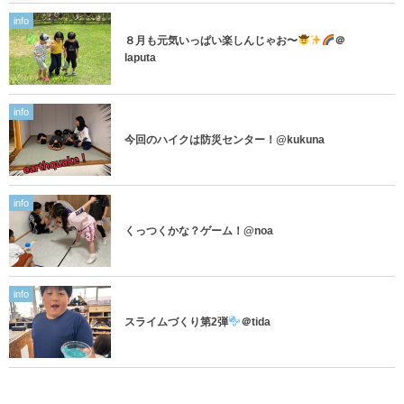
info
８月も元気いっぱい楽しんじゃお〜
＠
laputa
info
今回のハイクは防災センター！@kukuna
info
くっつくかな？ゲーム！@noa
info
スライムづくり第2弾
＠tida