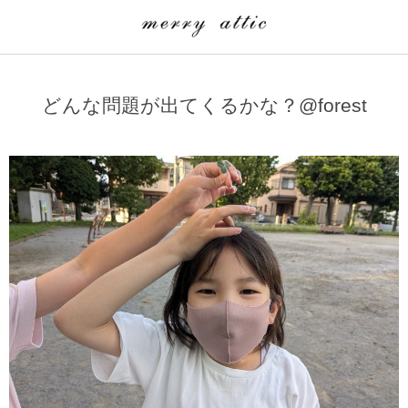
学童クラブ一覧
CLASS
どんな問題が出てくるかな？@forest
埼玉県
merry attic ミュージッククラス
沖縄県
merry attic プログラミング入門クラス/viscuit