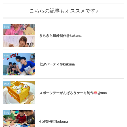
こちらの記事もオススメです♪
info
きらきら風鈴制作@kukuna
info
七夕パーティ＠kukuna
info
スポーツデーがんばろうケーキ制作
@noa
info
七夕制作@kukuna