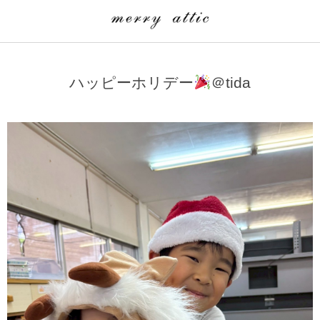
学童クラブ一覧
CLASS
ハッピーホリデー
＠tida
埼玉県
merry attic ミュージッククラス
沖縄県
merry attic プログラミング入門クラス/viscuit