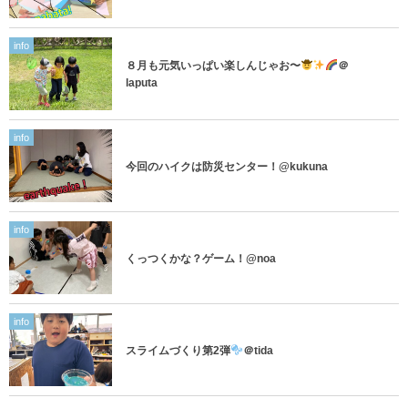
info
８月も元気いっぱい楽しんじゃお〜
＠
laputa
info
今回のハイクは防災センター！@kukuna
info
くっつくかな？ゲーム！@noa
info
スライムづくり第2弾
＠tida