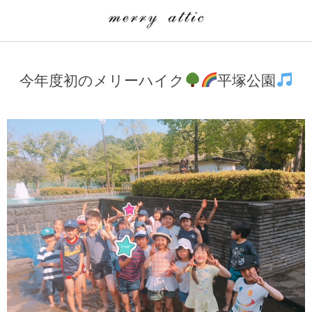
学童クラブ一覧
CLASS
今年度初のメリーハイク
平塚公園
埼玉県
merry attic ミュージッククラス
沖縄県
merry attic プログラミング入門クラス/viscuit