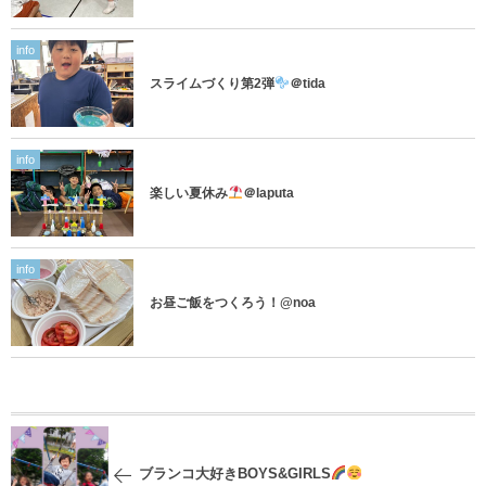
info
スライムづくり第2弾
＠tida
info
楽しい夏休み
＠laputa
info
お昼ご飯をつくろう！@noa
ブランコ大好きBOYS&GIRLS