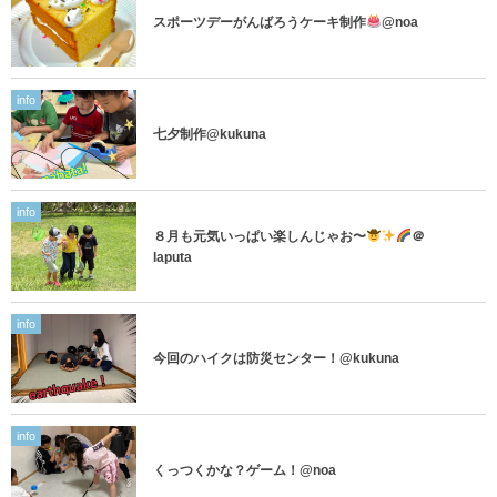
スポーツデーがんばろうケーキ制作
@noa
info
七夕制作@kukuna
info
８月も元気いっぱい楽しんじゃお〜
＠
laputa
info
今回のハイクは防災センター！@kukuna
info
くっつくかな？ゲーム！@noa