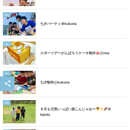
info
七夕パーティ＠kukuna
info
スポーツデーがんばろうケーキ制作
@noa
info
七夕制作@kukuna
info
８月も元気いっぱい楽しんじゃお〜
＠
laputa