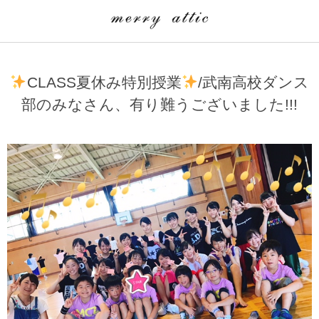
学童クラブ一覧
CLASS
CLASS夏休み特別授業
/武南高校ダンス
埼玉県
merry attic ミュージッククラス
部のみなさん、有り難うございました!!!
沖縄県
merry attic プログラミング入門クラス/viscuit