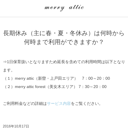
学童クラブ一覧
CLASS
長期休み（主に春・夏・冬休み）は何時から
埼玉県
merry attic ミュージッククラス
何時まで利用ができますか？
沖縄県
merry attic プログラミング入門クラス/viscuit
⇒1日保育扱いとなりますため延長を含めての利用時間は以下となり
ます。
（１）merry attic（新曽・上戸田エリア） 7：00～20：00
（２）merry attic forest（美女木エリア） 7：30～20：00
ご利用料金などの詳細は
サービス内容
をご覧ください。
2016年10月17日