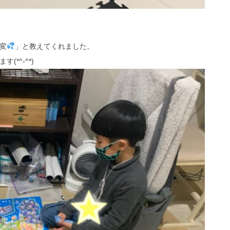
変
」と教えてくれました。
*^-^*)