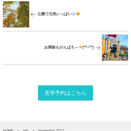
公園で元気いっぱい
お掃除もがんばろ～
(*^-^*)
見学予約はこちら
HOME
info
November 2017