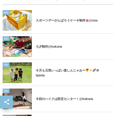
info
スポーツデーがんばろうケーキ制作
@noa
info
七夕制作@kukuna
info
８月も元気いっぱい楽しんじゃお〜
＠
laputa
info
今回のハイクは防災センター！@kukuna