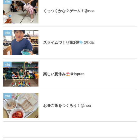
info
くっつくかな？ゲーム！@noa
info
スライムづくり第2弾
＠tida
info
楽しい夏休み
＠laputa
info
お昼ご飯をつくろう！@noa