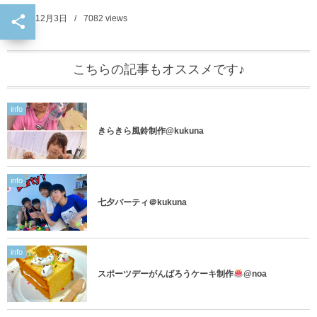
2018年12月3日
7082
views
こちらの記事もオススメです♪
info
きらきら風鈴制作@kukuna
info
七夕パーティ＠kukuna
info
スポーツデーがんばろうケーキ制作
@noa