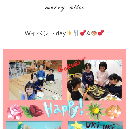
学童クラブ一覧
CLASS
Wイベントday
&
埼玉県
merry attic ミュージッククラス
沖縄県
merry attic プログラミング入門クラス/viscuit