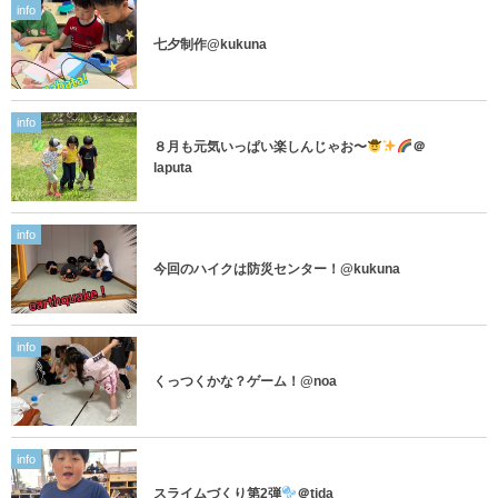
info
七夕制作@kukuna
info
８月も元気いっぱい楽しんじゃお〜
＠
laputa
info
今回のハイクは防災センター！@kukuna
info
くっつくかな？ゲーム！@noa
info
スライムづくり第2弾
＠tida