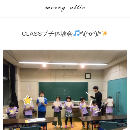
学童クラブ一覧
CLASS
CLASSプチ体験会
*\(^o^)/*
埼玉県
merry attic ミュージッククラス
沖縄県
merry attic プログラミング入門クラス/viscuit