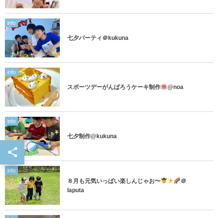
info
七夕パーティ＠kukuna
info
スポーツデーがんばろうケーキ制作
@noa
info
七夕制作@kukuna
info
８月も元気いっぱい楽しんじゃお〜
＠
laputa