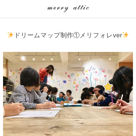
学童クラブ一覧
CLASS
ドリームマップ制作①メリフォレver
埼玉県
merry attic ミュージッククラス
沖縄県
merry attic プログラミング入門クラス/viscuit