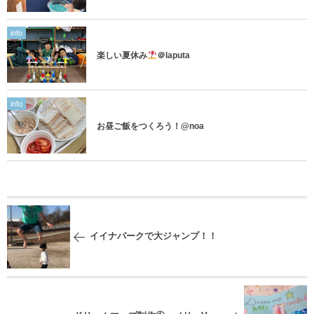
info
楽しい夏休み
＠laputa
info
お昼ご飯をつくろう！@noa
イイナパークで大ジャンプ！！