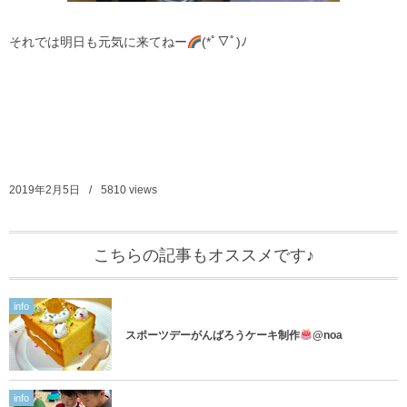
それでは明日も元気に来てねー
(*ﾟ▽ﾟ)ﾉ
2019年2月5日
5810
views
こちらの記事もオススメです♪
info
スポーツデーがんばろうケーキ制作
@noa
info