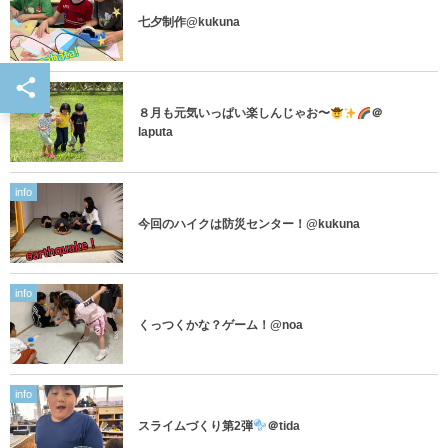
七夕制作@kukuna
info
８月も元気いっぱい楽しんじゃお〜
＠
laputa
info
今回のハイクは防災センター！@kukuna
info
くっつくかな？ゲーム！@noa
info
スライムづくり第2弾
＠tida