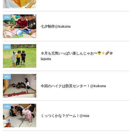
info
七夕制作@kukuna
info
８月も元気いっぱい楽しんじゃお〜
＠
laputa
info
今回のハイクは防災センター！@kukuna
info
くっつくかな？ゲーム！@noa