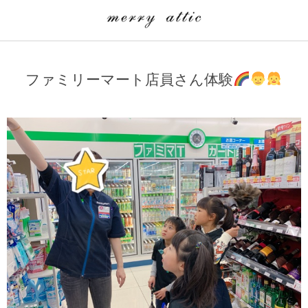
学童クラブ一覧
CLASS
ファミリーマート店員さん体験
埼玉県
merry attic ミュージッククラス
沖縄県
merry attic プログラミング入門クラス/viscuit