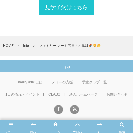
見学予約はこちら
HOME
info
ファミリーマート店員さん体験
TOP
merry attic とは
メリーの支援
学童クラブ一覧
1⽇の流れ・イベント
CLASS
法人ホームページ
お問い合わせ
©
2016 - 2026
学童CLUB merry attic
.
メニュー
前へ
ホーム
先頭へ
次へ
検索