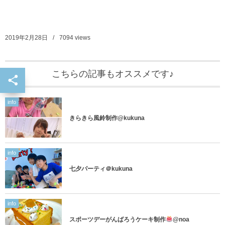
2019年2月28日
7094
views
こちらの記事もオススメです♪
info
きらきら風鈴制作@kukuna
info
七夕パーティ＠kukuna
info
スポーツデーがんばろうケーキ制作
@noa