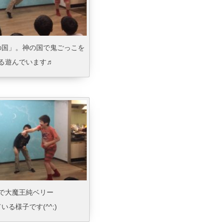
の国」。神の国で鬼ごっこを
る遊んでいます♬
で大魔王純ベリー
いる様子です(^^;)