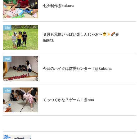
七夕制作@kukuna
info
８月も元気いっぱい楽しんじゃお〜
＠
laputa
info
今回のハイクは防災センター！@kukuna
info
くっつくかな？ゲーム！@noa