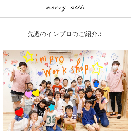
学童クラブ一覧
CLASS
先週のインプロのご紹介♬
埼玉県
merry attic ミュージッククラス
沖縄県
merry attic プログラミング入門クラス/viscuit