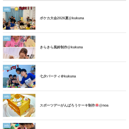
info
ポケカ大会2026夏@kukuna
info
きらきら風鈴制作@kukuna
info
七夕パーティ＠kukuna
info
スポーツデーがんばろうケーキ制作
@noa
info