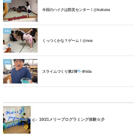
info
今回のハイクは防災センター！@kukuna
info
くっつくかな？ゲーム！@noa
info
スライムづくり第2弾
＠tida
10/21メリープログラミング体験☆彡