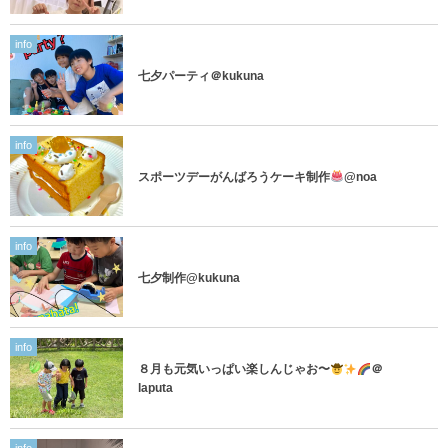
info
七夕パーティ＠kukuna
info
スポーツデーがんばろうケーキ制作
@noa
info
七夕制作@kukuna
info
８月も元気いっぱい楽しんじゃお〜
＠
laputa