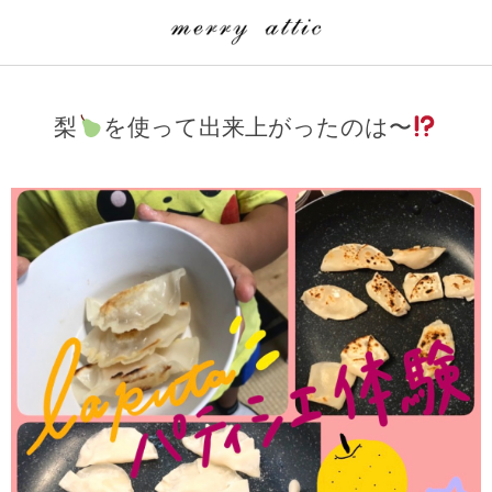
学童クラブ一覧
CLASS
梨
を使って出来上がったのは〜
埼玉県
merry attic ミュージッククラス
沖縄県
merry attic プログラミング入門クラス/viscuit