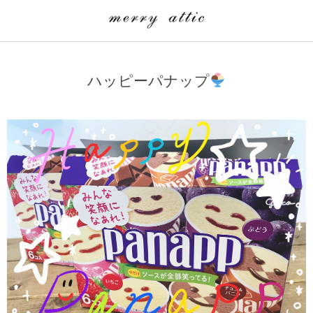
学童クラブ一覧
CLASS
ハッピーパナップ
埼玉県
merry attic ミュージッククラス
沖縄県
merry attic プログラミング入門クラス/viscuit