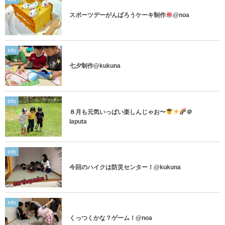
スポーツデーがんばろうケーキ制作
@noa
info
七夕制作@kukuna
info
８月も元気いっぱい楽しんじゃお〜
＠
laputa
info
今回のハイクは防災センター！@kukuna
info
くっつくかな？ゲーム！@noa