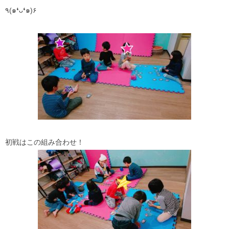
٩(๑❛ᴗ❛๑)۶
初戦はこの組み合わせ！