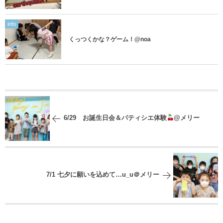
info
くっつくかな？ゲーム！@noa
6/29 お誕生日会＆パティシエ体験
@メリー
7/1 七夕に願いを込めて…u_u＠メリー