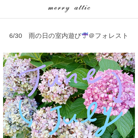
学童クラブ一覧
CLASS
6/30 雨の日の室内遊び
＠フォレスト
埼玉県
merry attic ミュージッククラス
沖縄県
merry attic プログラミング入門クラス/viscuit