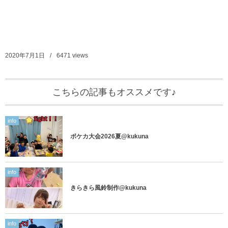
2020年7月1日
6471
views
こちらの記事もオススメです♪
info
ポケカ大会2026夏@kukuna
info
きらきら風鈴制作@kukuna
info