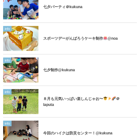
七夕パーティ＠kukuna
info
スポーツデーがんばろうケーキ制作
@noa
info
七夕制作@kukuna
info
８月も元気いっぱい楽しんじゃお〜
＠
laputa
info
今回のハイクは防災センター！@kukuna