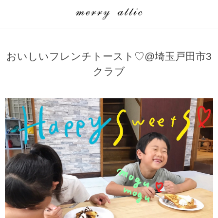
学童クラブ一覧
CLASS
おいしいフレンチトースト♡@埼玉戸田市3
埼玉県
merry attic ミュージッククラス
クラブ
沖縄県
merry attic プログラミング入門クラス/viscuit