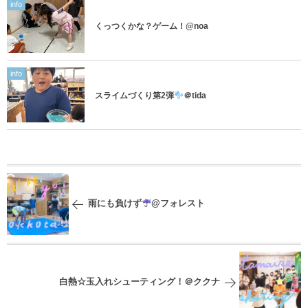
info
くっつくかな？ゲーム！@noa
info
スライムづくり第2弾
＠tida
雨にも負けず
@フォレスト
白熱☆玉入れシューティング！＠ククナ