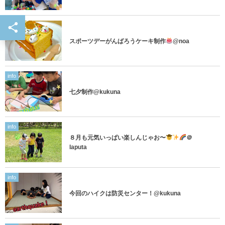
info
スポーツデーがんばろうケーキ制作
@noa
info
七夕制作@kukuna
info
８月も元気いっぱい楽しんじゃお〜
＠
laputa
info
今回のハイクは防災センター！@kukuna