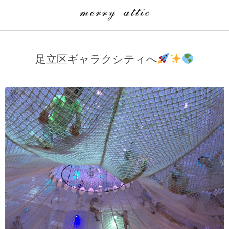
学童クラブ一覧
CLASS
足立区ギャラクシティへ
埼玉県
merry attic ミュージッククラス
沖縄県
merry attic プログラミング入門クラス/viscuit