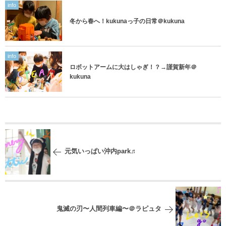
info
冬から春へ！kukunaっ子の日常＠kukuna
info
ロボットアームに大はしゃぎ！？→謹賀新年＠
kukuna
元気いっぱい沖内park♬
鬼滅の刃〜人間列車編〜＠ラピュタ