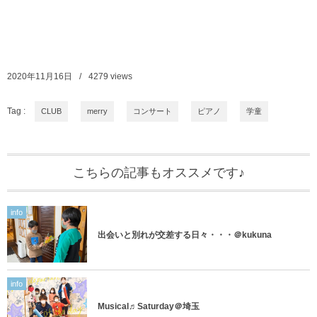
2020年11月16日
4279
views
Tag :
CLUB
merry
コンサート
ピアノ
学童
こちらの記事もオススメです♪
info
出会いと別れが交差する日々・・・＠kukuna
info
Musical♬Saturday＠埼玉