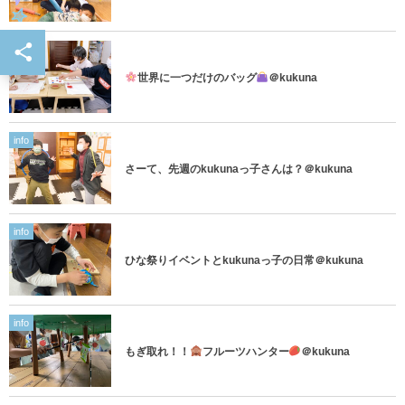
info
世界に一つだけのバッグ
＠kukuna
info
さーて、先週のkukunaっ子さんは？＠kukuna
info
ひな祭りイベントとkukunaっ子の日常＠kukuna
info
もぎ取れ！！
フルーツハンター
＠kukuna