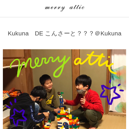
学童クラブ一覧
CLASS
Kukuna DE こんさーと？？？＠Kukuna
埼玉県
merry attic ミュージッククラス
沖縄県
merry attic プログラミング入門クラス/viscuit