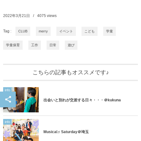
2022年3月21日
4075
views
Tag :
CLUB
merry
イベント
こども
学童
学童保育
工作
日常
遊び
こちらの記事もオススメです♪
info
出会いと別れが交差する日々・・・＠kukuna
info
Musical♬Saturday＠埼玉