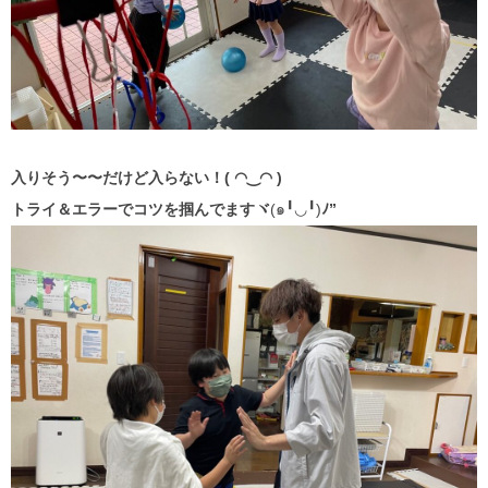
入りそう〜〜だけど入らない！( ◠‿◠ )
トライ＆エラーでコツを掴んでますヾ
(๑╹◡╹)
ﾉ”