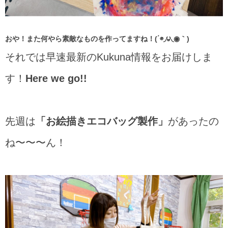
おや！また何やら素敵なものを作ってますね！(΄◉◞౪◟◉｀)
それでは早速最新のKukuna情報をお届けしま
す！
Here we go!!
先週は
「お絵描きエコバッグ製作」
があったの
ね〜〜〜ん！