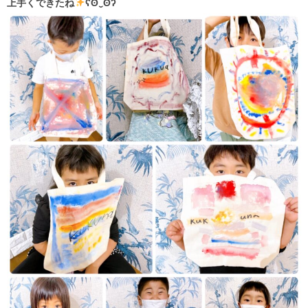
上手くできたね
ʕʘ‿ʘʔ