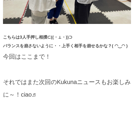
こちらは3人手押し相撲⊂((・⊥・))⊃
バランスを崩さないように・・上手く相手を崩せるかな？( ◠‿◠ )
今回はここまで！
それではまた次回のKukunaニュースもお楽しみ
に～！ciao♬