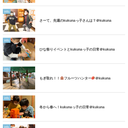
info
さーて、先週のkukunaっ子さんは？＠kukuna
info
ひな祭りイベントとkukunaっ子の日常＠kukuna
info
もぎ取れ！！
フルーツハンター
＠kukuna
info
冬から春へ！kukunaっ子の日常＠kukuna
info