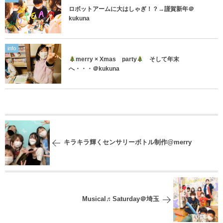
ロボットアームに大はしゃぎ！？→謹賀新年＠
kukuna
info
merry × Xmas party
そして年末
へ・・・＠kukuna
キラキラ輝くセンサリーボトル制作@merry
Musical♬Saturday＠埼玉