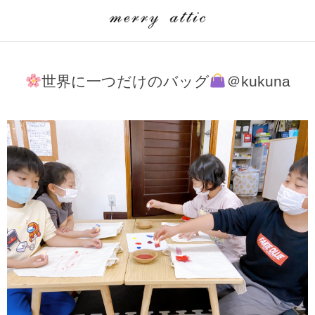
学童クラブ一覧
CLASS
世界に一つだけのバッグ
＠kukuna
埼玉県
merry attic ミュージッククラス
沖縄県
merry attic プログラミング入門クラス/viscuit