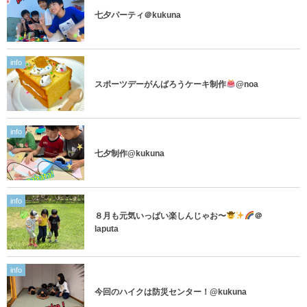
七夕パーティ＠kukuna
info
スポーツデーがんばろうケーキ制作
@noa
info
七夕制作@kukuna
info
８月も元気いっぱい楽しんじゃお〜
＠
laputa
info
今回のハイクは防災センター！@kukuna