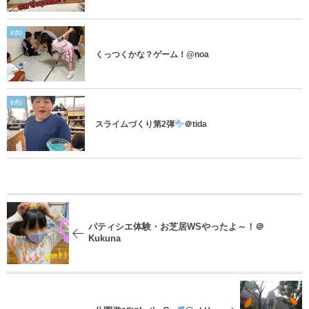
info
くっつくかな？ゲーム！@noa
info
スライムづくり第2弾
＠tida
パティシエ体験・お芝居WSやったよ～！＠
Kukuna