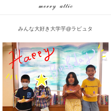
学童クラブ一覧
CLASS
みんな大好き大学芋@ラピュタ
埼玉県
merry attic ミュージッククラス
沖縄県
merry attic プログラミング入門クラス/viscuit