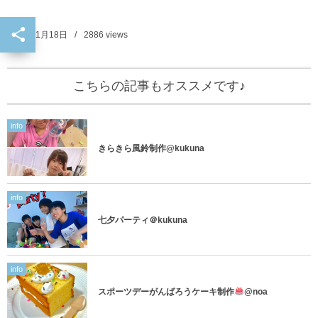
2021年1月18日
2886
views
こちらの記事もオススメです♪
info
きらきら風鈴制作@kukuna
info
七夕パーティ＠kukuna
info
スポーツデーがんばろうケーキ制作
@noa