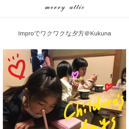
学童クラブ一覧
CLASS
Improでワクワクな夕方＠Kukuna
埼玉県
merry attic ミュージッククラス
沖縄県
merry attic プログラミング入門クラス/viscuit