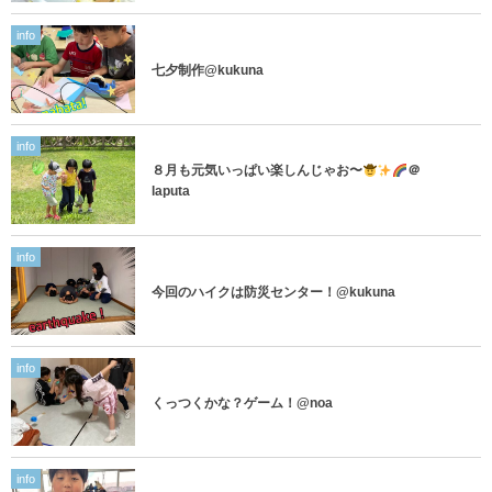
info
七夕制作@kukuna
info
８月も元気いっぱい楽しんじゃお〜
＠
laputa
info
今回のハイクは防災センター！@kukuna
info
くっつくかな？ゲーム！@noa
info