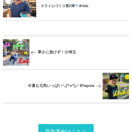
スライムづくり第2弾
＠tida
寒さに負けず！@埼玉
今週も元気いっぱい＼(^o^)／＠laputa
見学予約はこちら