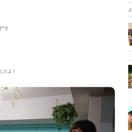
^)/
したよ！