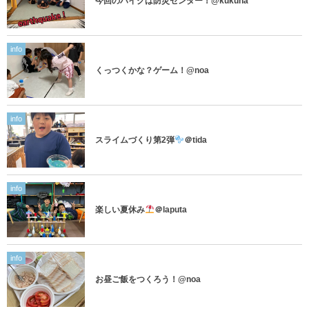
今回のハイクは防災センター！@kukuna
info
くっつくかな？ゲーム！@noa
info
スライムづくり第2弾
＠tida
info
楽しい夏休み
＠laputa
info
お昼ご飯をつくろう！@noa