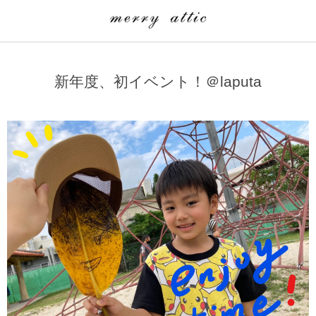
学童クラブ一覧
CLASS
新年度、初イベント！＠laputa
埼玉県
merry attic ミュージッククラス
沖縄県
merry attic プログラミング入門クラス/viscuit