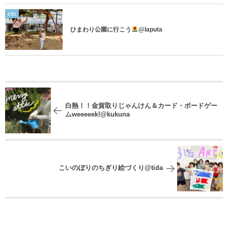
info
ひまわり公園に行こう
@laputa
白熱！！金貨取りじゃんけん＆カード・ボードゲー
ムweeeeek!@kukuna
こいのぼりのちぎり絵づくり@tida