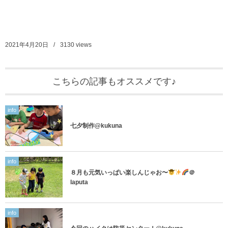
2021年4月20日
3130
views
こちらの記事もオススメです♪
info
七夕制作@kukuna
info
８月も元気いっぱい楽しんじゃお〜
＠
laputa
info