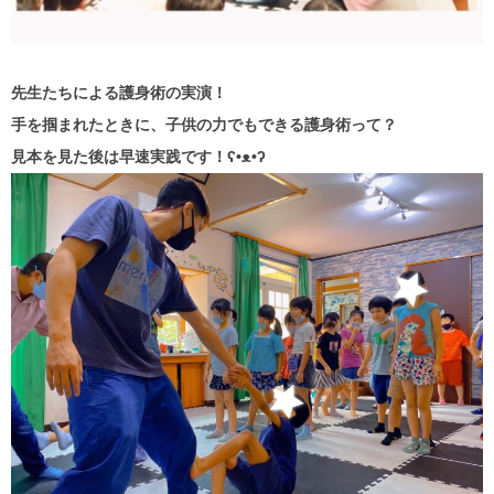
先生たちによる護身術の実演！
手を掴まれたときに、子供の力でもできる護身術って？
見本を見た後は早速実践です！ʕ•ᴥ•ʔ