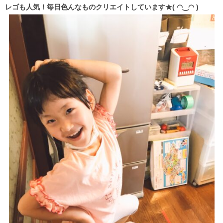
レゴも人気！毎日色んなものクリエイトしています★( ◠‿◠ )