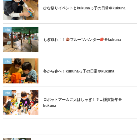
ひな祭りイベントとkukunaっ子の日常＠kukuna
info
もぎ取れ！！
フルーツハンター
＠kukuna
info
冬から春へ！kukunaっ子の日常＠kukuna
info
ロボットアームに大はしゃぎ！？→謹賀新年＠
kukuna