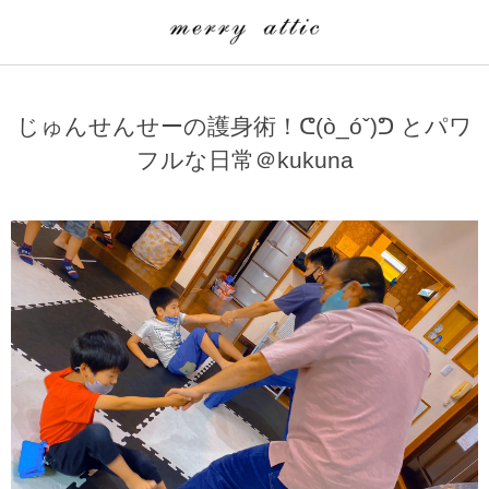
学童クラブ一覧
CLASS
じゅんせんせーの護身術！ᕦ(ò_óˇ)ᕤ とパワ
埼玉県
merry attic ミュージッククラス
フルな日常＠kukuna
沖縄県
merry attic プログラミング入門クラス/viscuit