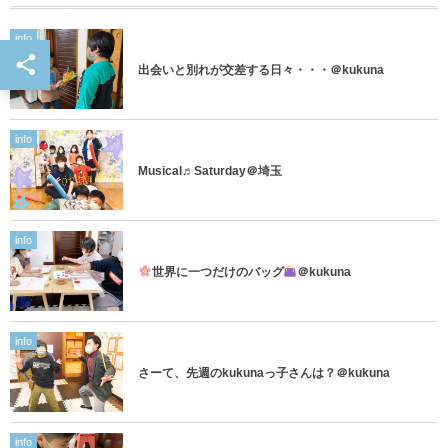
info
出会いと別れが交差する日々・・・＠kukuna
info
Musical♬Saturday＠埼玉
info
世界に一つだけのバッグ
＠kukuna
info
さーて、先週のkukunaっ子さんは？＠kukuna
info