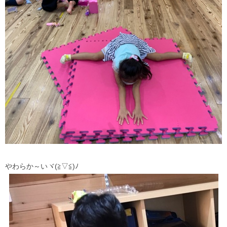
やわらか～いヾ(≧▽≦)ﾉ