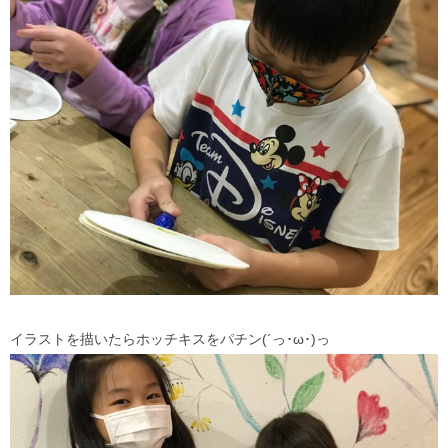
イラストを描いたらホッチキスをパチン(´っ･ω･)っ