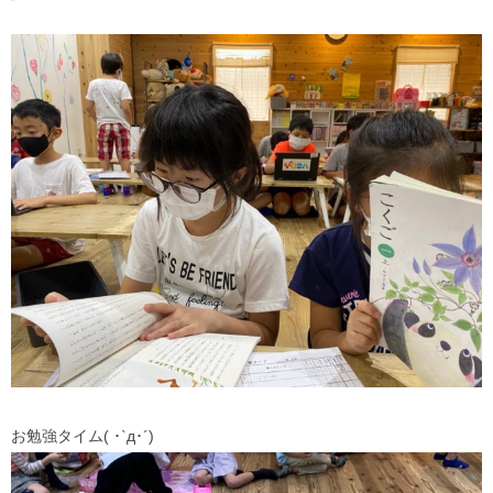
お勉強タイム( ･`д･´)