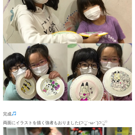
完成
両面にイラストを描く強者もおりました(੭ु´･ω･`)੭ु⁾⁾