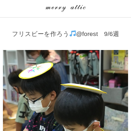
学童クラブ一覧
CLASS
フリスビーを作ろう
@forest 9/6週
埼玉県
merry attic ミュージッククラス
沖縄県
merry attic プログラミング入門クラス/viscuit