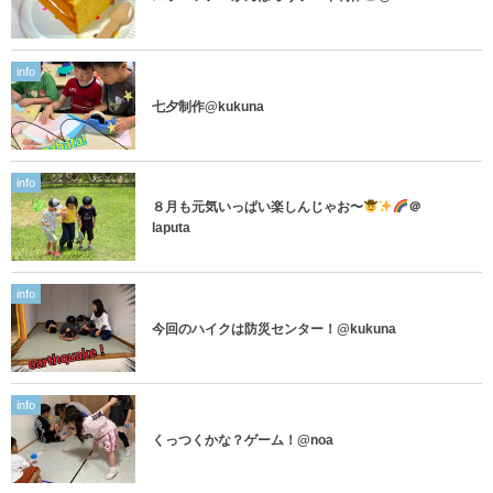
info
七夕制作@kukuna
info
８月も元気いっぱい楽しんじゃお〜
＠
laputa
info
今回のハイクは防災センター！@kukuna
info
くっつくかな？ゲーム！@noa