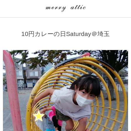
学童クラブ一覧
CLASS
10円カレーの日Saturday＠埼玉
埼玉県
merry attic ミュージッククラス
沖縄県
merry attic プログラミング入門クラス/viscuit