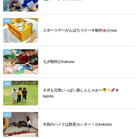
info
スポーツデーがんばろうケーキ制作
@noa
info
七夕制作@kukuna
info
８月も元気いっぱい楽しんじゃお〜
＠
laputa
info
今回のハイクは防災センター！@kukuna