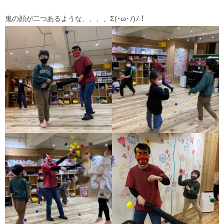
鬼の顔が二つあるような、、、、Σ(･ω･ﾉ)ﾉ！