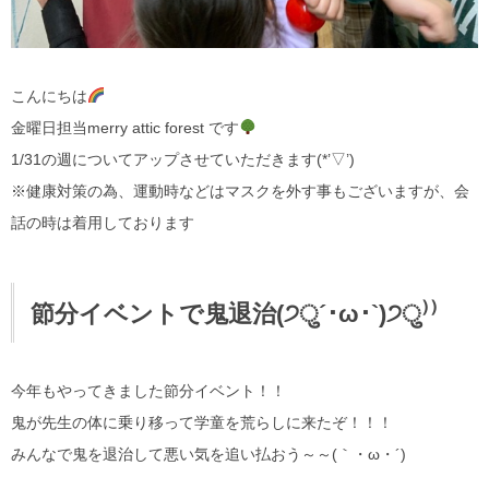
こんにちは
金曜日担当merry attic forest です
1/31の週についてアップさせていただきます(*’▽’)
※健康対策の為、運動時などはマスクを外す事もございますが、会
話の時は着用しております
節分イベントで鬼退治(੭ु´･ω･`)੭ु⁾⁾
今年もやってきました節分イベント！！
鬼が先生の体に乗り移って学童を荒らしに来たぞ！！！
みんなで鬼を退治して悪い気を追い払おう～～(｀・ω・´)