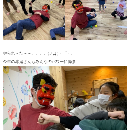
やられ～た～～、、、、(ノД`)・゜・。
今年の赤鬼さんもみんなのパワーに降参