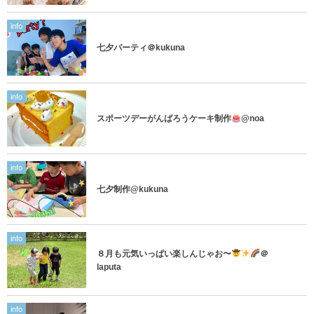
info
七夕パーティ＠kukuna
info
スポーツデーがんばろうケーキ制作
@noa
info
七夕制作@kukuna
info
８月も元気いっぱい楽しんじゃお〜
＠
laputa
info