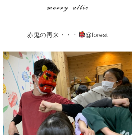
学童クラブ一覧
CLASS
赤鬼の再来・・・
@forest
埼玉県
merry attic ミュージッククラス
沖縄県
merry attic プログラミング入門クラス/viscuit