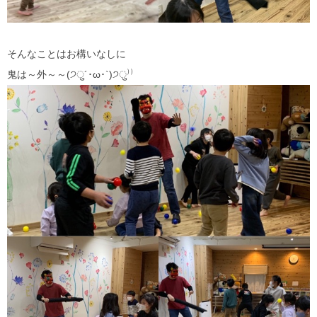
そんなことはお構いなしに
鬼は～外～～(੭ु´･ω･`)੭ु⁾⁾