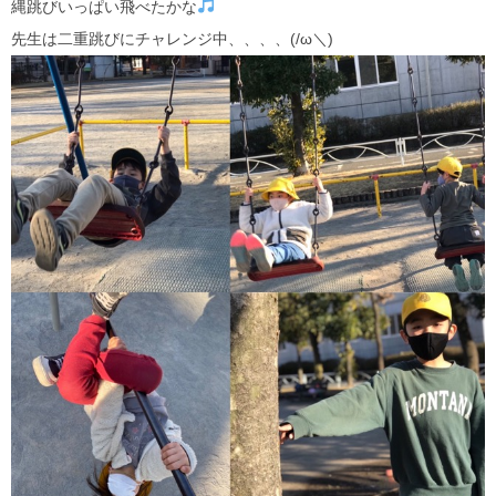
縄跳びいっぱい飛べたかな
先生は二重跳びにチャレンジ中、、、、(/ω＼)