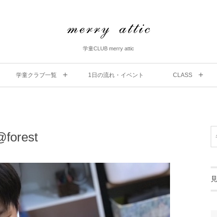
学童CLUB merry attic
学童クラブ一覧
1⽇の流れ・イベント
CLASS
@forest