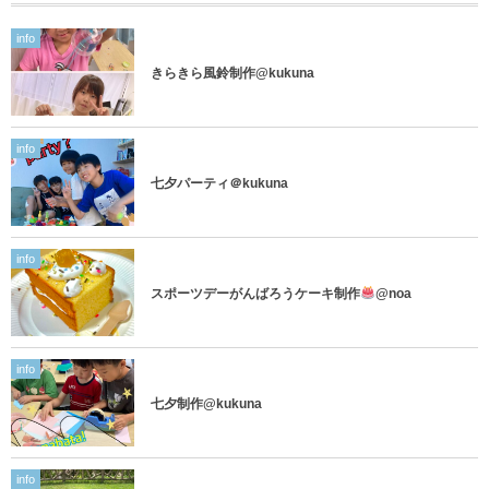
info
きらきら風鈴制作@kukuna
info
七夕パーティ＠kukuna
info
スポーツデーがんばろうケーキ制作
@noa
info
七夕制作@kukuna
info