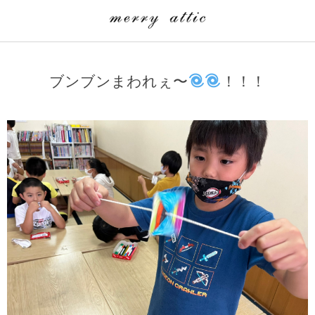
学童クラブ一覧
CLASS
ブンブンまわれぇ〜
！！！
埼玉県
merry attic ミュージッククラス
沖縄県
merry attic プログラミング入門クラス/viscuit