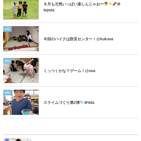
８月も元気いっぱい楽しんじゃお〜
＠
laputa
info
今回のハイクは防災センター！@kukuna
info
くっつくかな？ゲーム！@noa
info
スライムづくり第2弾
＠tida