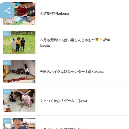
info
七夕制作@kukuna
info
８月も元気いっぱい楽しんじゃお〜
＠
laputa
info
今回のハイクは防災センター！@kukuna
info
くっつくかな？ゲーム！@noa
info