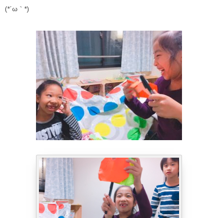
(*´ω｀*)