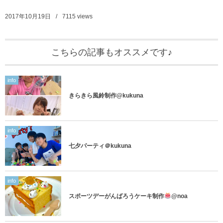
2017年10月19日
7115
views
こちらの記事もオススメです♪
info
きらきら風鈴制作@kukuna
info
七夕パーティ＠kukuna
info
スポーツデーがんばろうケーキ制作
@noa