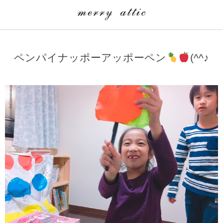
学童クラブ一覧
CLASS
ペンパイナッポーアッポーペン
(^^♪
埼玉県
merry attic ミュージッククラス
沖縄県
merry attic プログラミング入門クラス/viscuit