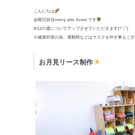
こんにちは
金曜日担当merry attic forest です
9/12の週についてアップさせていただきます(*’▽’)
※健康対策の為、運動時などはマスクを外す事もござ
お月見リース制作