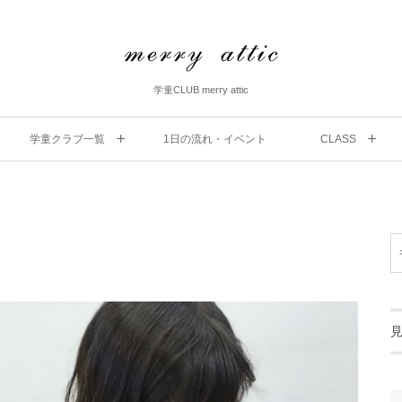
学童CLUB merry attic
学童クラブ一覧
1⽇の流れ・イベント
CLASS