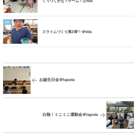
くっつくかな？ゲーム！@noa
info
スライムづくり第2弾
＠tida
お誕生日会＠laputa
白熱！ミニミニ運動会＠laputa