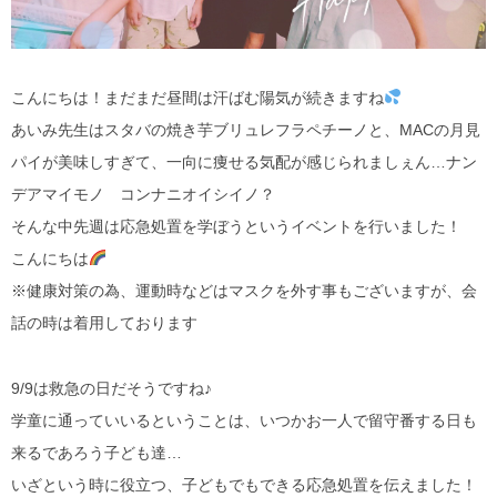
こんにちは！まだまだ昼間は汗ばむ陽気が続きますね
あいみ先生はスタバの焼き芋ブリュレフラペチーノと、MACの月見
パイが美味しすぎて、一向に痩せる気配が感じられましぇん…ナン
デアマイモノ コンナニオイシイノ？
そんな中先週は応急処置を学ぼうというイベントを行いました！
こんにちは
※健康対策の為、運動時などはマスクを外す事もございますが、会
話の時は着用しております
9/9は救急の日だそうですね♪
学童に通っていいるということは、いつかお一人で留守番する日も
来るであろう子ども達…
いざという時に役立つ、子どもでもできる応急処置を伝えました！