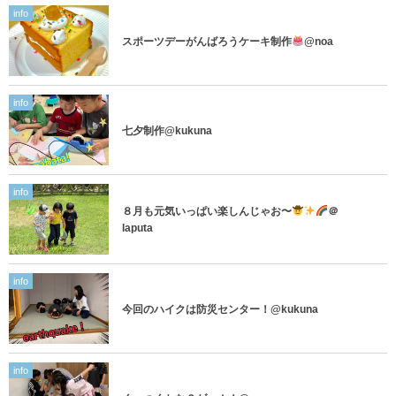
info
スポーツデーがんばろうケーキ制作
@noa
info
七夕制作@kukuna
info
８月も元気いっぱい楽しんじゃお〜
＠
laputa
info
今回のハイクは防災センター！@kukuna
info