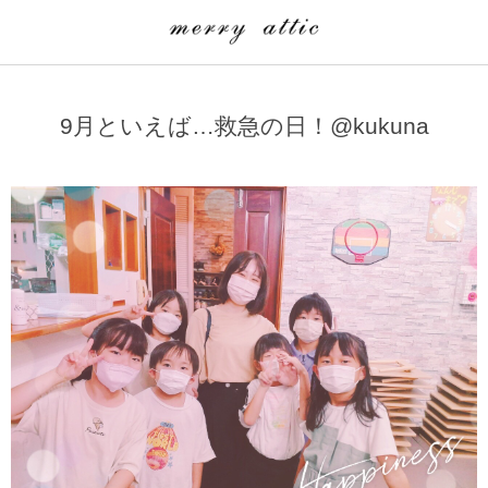
学童クラブ一覧
CLASS
9月といえば…救急の日！@kukuna
埼玉県
merry attic ミュージッククラス
沖縄県
merry attic プログラミング入門クラス/viscuit