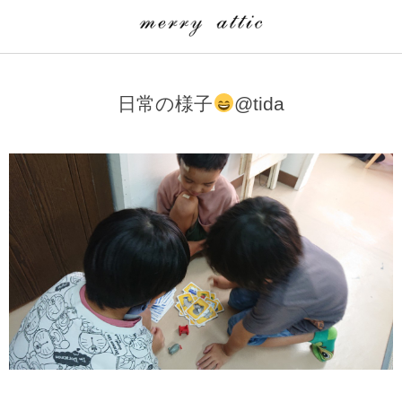
学童クラブ一覧
CLASS
日常の様子
@tida
埼玉県
merry attic ミュージッククラス
沖縄県
merry attic プログラミング入門クラス/viscuit