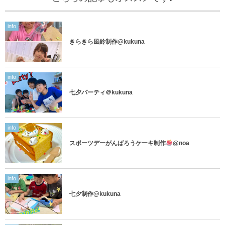
info
きらきら風鈴制作@kukuna
info
七夕パーティ＠kukuna
info
スポーツデーがんばろうケーキ制作
@noa
info
七夕制作@kukuna