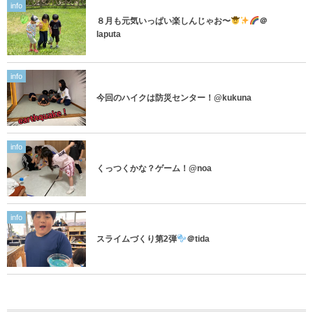
info
８月も元気いっぱい楽しんじゃお〜
＠
laputa
info
今回のハイクは防災センター！@kukuna
info
くっつくかな？ゲーム！@noa
info
スライムづくり第2弾
＠tida