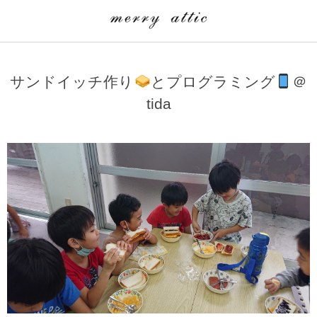
学童クラブ一覧
CLASS
サンドイッチ作り
とプログラミング
＠
埼玉県
merry attic ミュージッククラス
tida
沖縄県
merry attic プログラミング入門クラス/viscuit