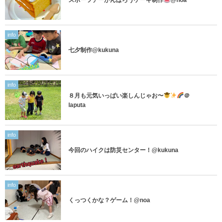
スポーツデーがんばろうケーキ制作
@noa
info
七夕制作@kukuna
info
８月も元気いっぱい楽しんじゃお〜
＠
laputa
info
今回のハイクは防災センター！@kukuna
info
くっつくかな？ゲーム！@noa