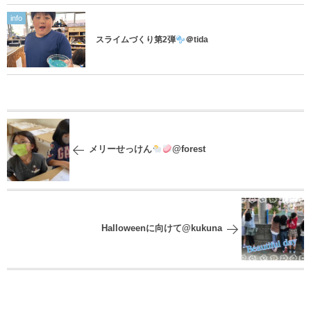
info
スライムづくり第2弾
＠tida
メリーせっけん
@forest
Halloweenに向けて@kukuna