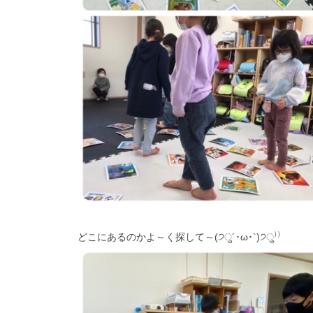
どこにあるのかよ～く探して～(੭ु´･ω･`)੭ु⁾⁾