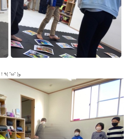
枚数が少なくなるにつれてどんどんスピードアップ！！٩( ”ω” )و