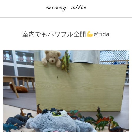
学童クラブ一覧
CLASS
室内でもパワフル全開
＠tida
埼玉県
merry attic ミュージッククラス
沖縄県
merry attic プログラミング入門クラス/viscuit