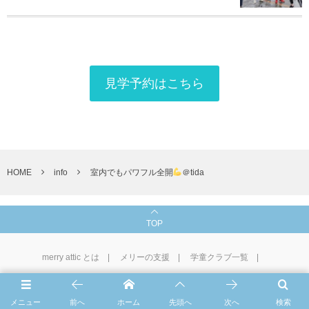
見学予約はこちら
HOME
info
室内でもパワフル全開
＠tida
TOP
merry attic とは
メリーの支援
学童クラブ一覧
1⽇の流れ・イベント
CLASS
法人ホームページ
お問い合わせ
メニュー
前へ
ホーム
先頭へ
次へ
検索