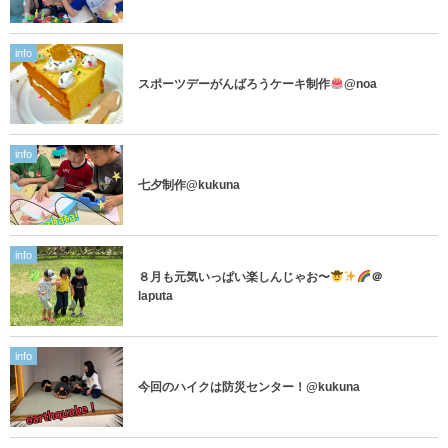
info
スポーツデーがんばろうケーキ制作
@noa
info
七夕制作@kukuna
info
８月も元気いっぱい楽しんじゃお〜
＠
laputa
info
今回のハイクは防災センター！@kukuna