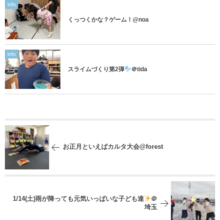
info
くっつくかな？ゲーム！@noa
info
スライムづくり第2弾
＠tida
お正月といえばカルタ大会@forest
1/14(土)雨が降っても元気いっぱいな子ども達
＠
埼玉