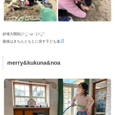
砂場大開拓(੭ु´･ω･`)੭ु⁾⁾
最後はきちんともとに戻す子ども達
merry&kukuna&noa