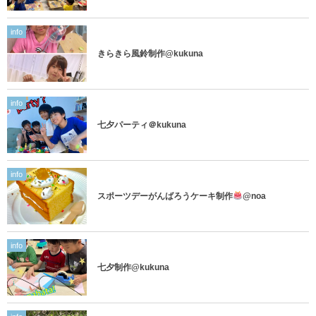
info
きらきら風鈴制作@kukuna
info
七夕パーティ＠kukuna
info
スポーツデーがんばろうケーキ制作
@noa
info
七夕制作@kukuna