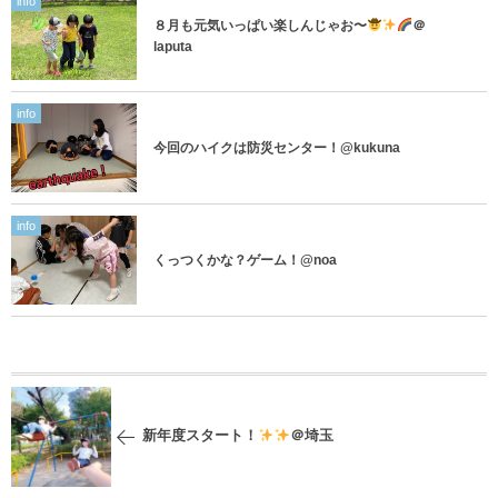
info
８月も元気いっぱい楽しんじゃお〜
＠
laputa
info
今回のハイクは防災センター！@kukuna
info
くっつくかな？ゲーム！@noa
新年度スタート！
＠埼玉