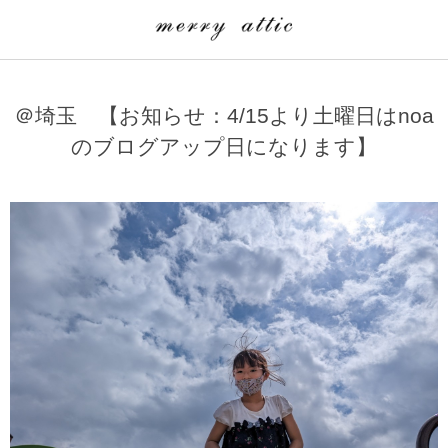
学童クラブ一覧
CLASS
＠埼玉 【お知らせ：4/15より土曜日はnoa
埼玉県
merry attic ミュージッククラス
のブログアップ日になります】
沖縄県
merry attic プログラミング入門クラス/viscuit