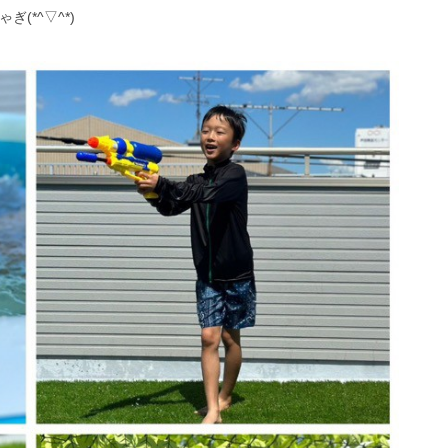
(*^▽^*)