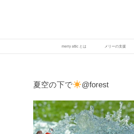
merry attic とは
メリーの支援
夏空の下で
@forest