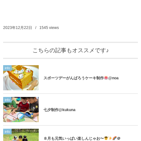
2023年12月22日
1545
views
こちらの記事もオススメです♪
info
スポーツデーがんばろうケーキ制作
@noa
info
七夕制作@kukuna
info
８月も元気いっぱい楽しんじゃお〜
＠