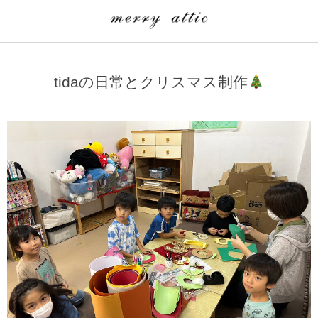
学童クラブ一覧
CLASS
tidaの日常とクリスマス制作
埼玉県
merry attic ミュージッククラス
沖縄県
merry attic プログラミング入門クラス/viscuit