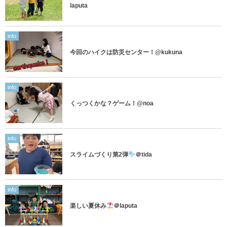
laputa
info
今回のハイクは防災センター！@kukuna
info
くっつくかな？ゲーム！@noa
info
スライムづくり第2弾
＠tida
info
楽しい夏休み
＠laputa